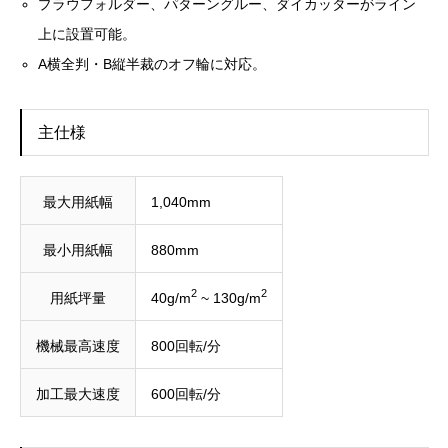
プラウフォルダー、パターングルー、ダイカッターがライン
上に設置可能。
A横全判・B縦半裁のオフ輪に対応。
主仕様
最大用紙幅
1,040mm
最小用紙幅
880mm
2
2
用紙坪量
40g/m
~ 130g/m
機械最高速度
800回転/分
加工最大速度
600回転/分