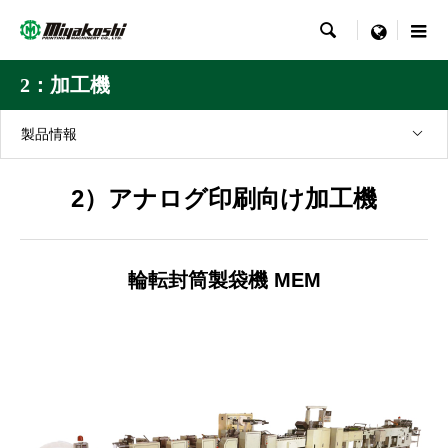

menu
2：加工機
製品情報
2）アナログ印刷向け加工機
輪転封筒製袋機 MEM