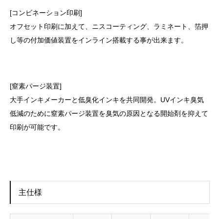
[コンビネーション印刷]
オフセット印刷に加えて、ニスコーティング、ラミネート、箔押
し等の付加価値装置をインライン搭載する事が出来ます。
[窒素パージ装置]
大手インキメーカーと低臭化インキを共同開発。UVインキ臭気
低減のために窒素パージ装置を臭気の原因となる開始剤を抑えて
印刷が可能です。
主仕様