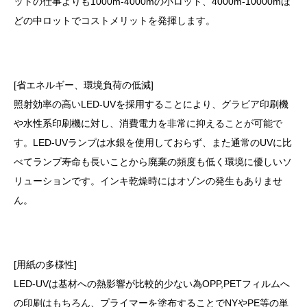
ットの仕事よりも1000m-4000mの小ロット、4000m-10000mほ
どの中ロットでコストメリットを発揮します。
[省エネルギー、環境負荷の低減]
照射効率の高いLED-UVを採用することにより、グラビア印刷機
や水性系印刷機に対し、消費電力を非常に抑えることが可能で
す。LED-UVランプは水銀を使用しておらず、また通常のUVに比
べてランプ寿命も長いことから廃棄の頻度も低く環境に優しいソ
リューションです。インキ乾燥時にはオゾンの発生もありませ
ん。
[用紙の多様性]
LED-UVは基材への熱影響が比較的少ない為OPP,PETフィルムへ
の印刷はもちろん、プライマーを塗布することでNYやPE等の単