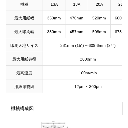
機種
13A
18A
20A
26A
最大用紙幅
350mm
470mm
520mm
660m
最大印刷幅
330mm
457mm
508mm
673m
印刷天地サイズ
381mm (15”) ~ 609.6mm (24”)
最大用紙巻径
φ600mm
最高速度
100m/min
用紙厚範囲
12μm ~ 300μm
機械構成図