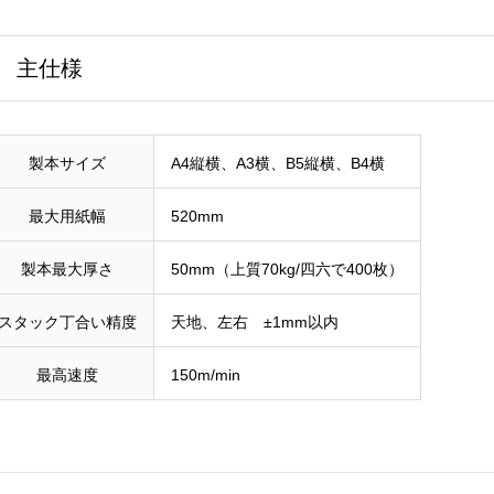
主仕様
製本サイズ
A4縦横、A3横、B5縦横、B4横
最大用紙幅
520mm
製本最大厚さ
50mm（上質70kg/四六で400枚）
スタック丁合い精度
天地、左右 ±1mm以内
最高速度
150m/min