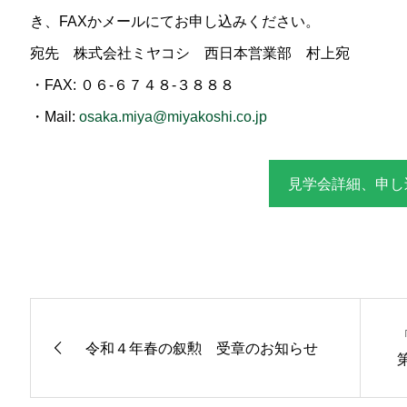
き、FAXかメールにてお申し込みください。
宛先 株式会社ミヤコシ 西日本営業部 村上宛
・FAX: ０６-６７４８-３８８８
・Mail:
osaka.miya@miyakoshi.co.jp
見学会詳細、申し
「
令和４年春の叙勲 受章のお知らせ
第