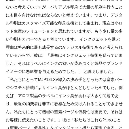
ないと考えていますが、バリアブル印刷で大量の印刷を行うこと
にも目を向けなければならないと考えています。つまり、デジタ
ル印刷はカスタマイズ可能な印刷技術として生まれ、現在は小ロ
ット生産のソリューションと思われていますが、もう少し量の多
い印刷もカバーできると考えています。 インクジェットを選ぶ
理由は将来的に最も成長するのがデジタル技術であると考えられ
ているからで、彼は、「最初はインクジェット技術を疑っていま
した。それはラベルにインクの匂いが染みつくと製品やブランド
イメージに悪影響を与えるためでした。」 と説明しました。
「私たちにとってMJP13LXV導入の決め手となったのは窒素パー
ジシステム搭載によりインク臭がほとんどしないためでした。例
えば、アロマ製品のラベルにインク臭があれば大きな問題であ
り、最近の消費者は非常に敏感なため受け入れることができませ
ん。私たちにとって機械の窒素パージや低臭性は重要で、それは
お客様に伝えたいことです。」彼は「私たちはこれら2つのこと
（窒素パージ、低臭性）をインクジェット機なら実現できること