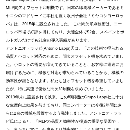
MLP間欠オフセット印刷機です。日本の印刷機メーカーであるミ
ヤコシのマドリードに本社を置く欧州子会社「ミヤコシヨーロッ
パ」は、2015年に設立されました。 この間欠印刷技術は、ヨー
ロッパ市場で好評を博しており、大陸全体で52台、スペインとポ
ルトガルだけでも21台の導入実績があります。
アントニオ・ラッピ(Antonio Lappi)氏は、「この技術で得られる
品質と小ロット対応のために、間欠オフセット機を求めていまし
た。小ロットの需要が増えてきていることと、お客様に迅速にお
届けするために、機敏な対応が求められていることから、機械の
効率性が鍵となります。私たちはオフセット機を希望していまし
たが、特に高速で俊敏な間欠印刷機を求めていました」。
2019年末に設置されて以来、この印刷機はGrupo Lappí社に十分
な生産向上効果を与えており、同コンバーターは今後2年間にさ
らに2台の機械を設置するよう発注しました。アントニオ・ラッ
ピ氏によると、「MLPの品質と効率性が投資の重要な要因でし
た。私たちは常に、仕事をより効率的にしようと努力していま