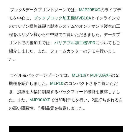
&
ブック
データプリントゾーンでは、
MJP20EXG
のライブデ
モを中心に、
ブックブロック加工機MVB10A
とインラインで
のホリゾン様無線綴じ製本システムでオンデマンド製本の工
程をホリゾン様から生中継でご覧いただきました。データプ
リントでの後加工では、
バリアブル加工機VPR
についてもご
紹介しました。また、フォームカッターのデモを行いまし
た。
ラベル＆パッケージゾーンでは、
MLP10i
と
MJP30AXF
の２
機種を紹介しました。
MLP10i
のコンパクトさをご覧いただ
き、損紙を大幅に削減する
バックフィード機能を披露しまし
た。また、
MJP30AXF
では
印刷デモを行い、
2
度打ちされる白
の高い隠蔽性、
印刷品質を披露しました。