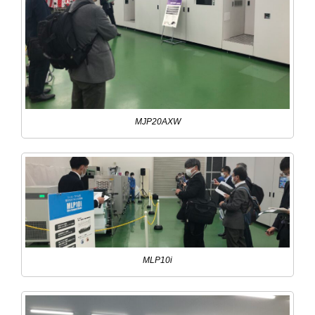
MJP20AXW
MLP10i