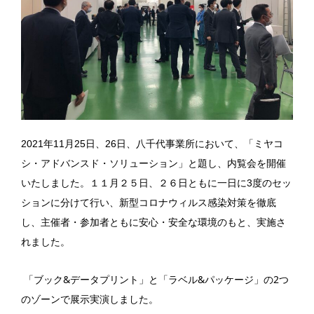
2021
年
11
月
25
日、
26
日、八千代事業所において、「ミヤコ
シ・アドバンスド・ソリューション」と題し、内覧会を開催
いたしました。１１月２５日、２６日ともに一日に
3
度のセッ
ションに分けて行い、新型コロナウィルス感染対策を徹底
し、主催者・参加者ともに安心・安全な環境のもと、実施さ
れました。
&
&
2
「ブック
データプリント」と「ラベル
パッケージ」の
つ
のゾーンで展示実演しました。