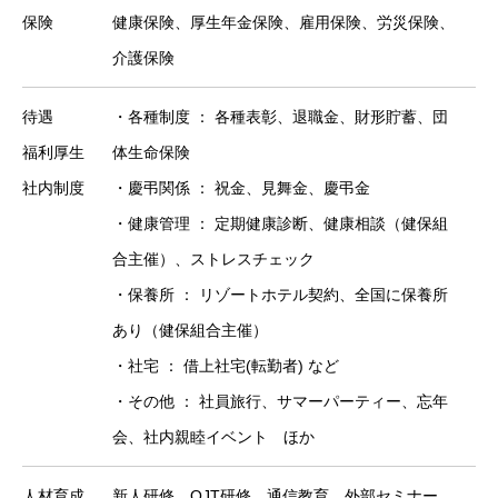
保険
健康保険、厚生年金保険、雇用保険、労災保険、
介護保険
待遇
・各種制度 ： 各種表彰、退職金、財形貯蓄、団
福利厚生
体生命保険
社内制度
・慶弔関係 ： 祝金、見舞金、慶弔金
・健康管理 ： 定期健康診断、健康相談（健保組
合主催）、ストレスチェック
・保養所 ： リゾートホテル契約、全国に保養所
あり（健保組合主催）
・社宅 ： 借上社宅(転勤者) など
・その他 ： 社員旅行、サマーパーティー、忘年
会、社内親睦イベント ほか
人材育成
新人研修、OJT研修、通信教育、外部セミナー、