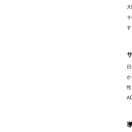
大
そ
す
日
か
性
A