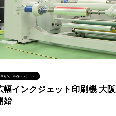
軟包装・紙器パッケージ
広幅インクジェット印刷機 大
開始