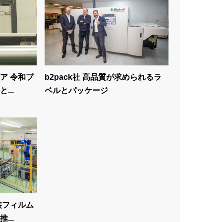
ア 令和プ
b2pack社 高品質が求められるラ
...
ベルとパッケージ
装フィルム
...