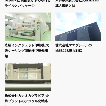
b2pack社 高品質が求められる
木戸紙業株式会社のMSB22B
ラベルとパッケージ
導入戦略とは
広幅インクジェット印刷機 大
株式会社マエダシールの
阪シーリング印刷様で稼働開
MSB22B導入戦略
始
株式会社カナオカグラビア 令
和プラントのデジタル化戦略