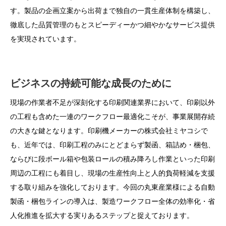
す。製品の企画立案から出荷まで独自の一貫生産体制を構築し、
徹底した品質管理のもとスピーディーかつ細やかなサービス提供
を実現されています。
ビジネスの持続可能な成長のために
現場の作業者不足が深刻化する印刷関連業界において、印刷以外
の工程も含めた一連のワークフロー最適化こそが、事業展開存続
の大きな鍵となります。印刷機メーカーの株式会社ミヤコシで
も、近年では、印刷工程のみにとどまらず製函、箱詰め・梱包、
ならびに段ボール箱や包装ロールの積み降ろし作業といった印刷
周辺の工程にも着目し、現場の生産性向上と人的負荷軽減を支援
する取り組みを強化しております。今回の丸東産業様による自動
製函・梱包ラインの導入は、製造ワークフロー全体の効率化・省
人化推進を拡大する実りあるステップと捉えております。